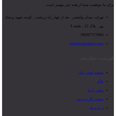
برای ما موفقیت شما از همه چیز مهمتر است .
تهران، میدان ولیعصر , بعد از چهار راه زرتشت , کوچه شهید پزشک
پور , پلاک 12 , طبقه 3
09397777684
info@mobchem.com
فهرست سفارشی
صفحه اصلی اول
بلاگ
تماس با ما
حساب کاربری من
درباره ما