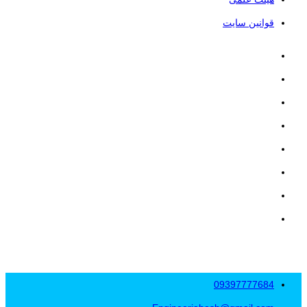
قوانین سایت
09397777684