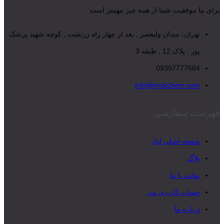
برای ما موفقیت شما از همه چیز مهمتر است .
تهران، میدان ولیعصر , بعد از چهار راه زرتشت , کوچه شهید پزشک
پور , پلاک 12 , طبقه 3
09397777684
info@mobchem.com
فهرست سفارشی
صفحه اصلی اول
بلاگ
تماس با ما
حساب کاربری من
درباره ما