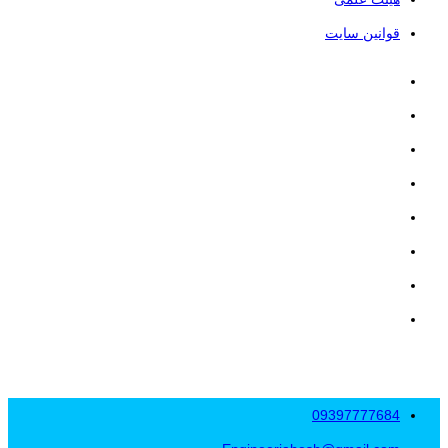
قوانین سایت
09397777684